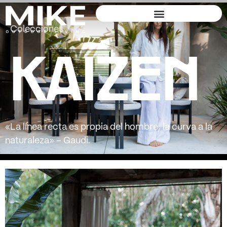
Colecciones
Kaizen
KAIZEN
«La línea recta es propia del hombre, la curva a la
naturaleza» – Gaudi.